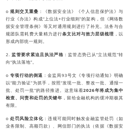
o
规则交叉重叠
：《数据安全法》《个人信息保护法》与
行业《办法》构成“上位法+行业细则”的架构，但《网络数
据安全管理条例》等又对通用规则进行了补充。法务与合
规团队需耗费大量精力进行
条文比对与效力层级梳理
，以
形成内部统一规则。
2.
监管要求紧迫且执法严格
：监管态势已从“立法规范”转
向“执法落地”。
o
专项行动的倒逼
：金监局93号文《专项行动通知》明确
以“能力验证”为抓手，按照“发现一批、整改一批、通报一
批、处罚一批”的路径推进。这意味着
2026年将成为集中
检查、问责和处罚的关键年
，留给金融机构的缓冲期极其
有限。
o
处罚风险立体化
：违规可能同时触发金融监管处罚（如
业务限制、高额罚款）、网信部门的执法（依据《数据安