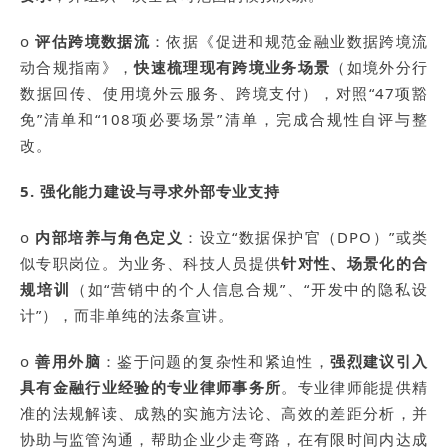
o
评估跨境数据流
：依据《促进和规范金融业数据跨境流
动合规指南》，
快速梳理现有跨境业务场景
（如境外分行
数据回传、使用境外云服务、跨境支付），对照“47项豁
免”清单和“108项必要场景”清单，完成合规性自评与整
改。
5. 强化能力建设与寻求外部专业支持
o
内部培养与角色定义
：设立“数据保护官（DPO）”或类
似专职岗位。为业务、科技人员提供
针对性、场景化的合
规培训
（如“营销中的个人信息合规”、“开发中的隐私设
计”），而非单纯的法条宣讲。
o
善用外脑
：鉴于问题的复杂性和紧迫性，
强烈建议引入
具有金融行业经验的专业律师事务所
。专业律师能提供精
准的法规解读、成熟的实施方法论、高效的差距分析，并
协助与监管沟通，帮助企业少走弯路，在有限时间内达成