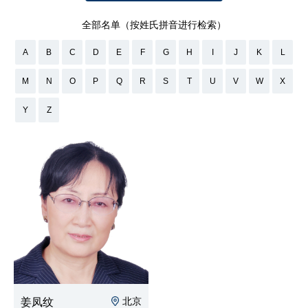
全部名单（按姓氏拼音进行检索）
A
B
C
D
E
F
G
H
I
J
K
L
M
N
O
P
Q
R
S
T
U
V
W
X
Y
Z
北京
姜凤纹