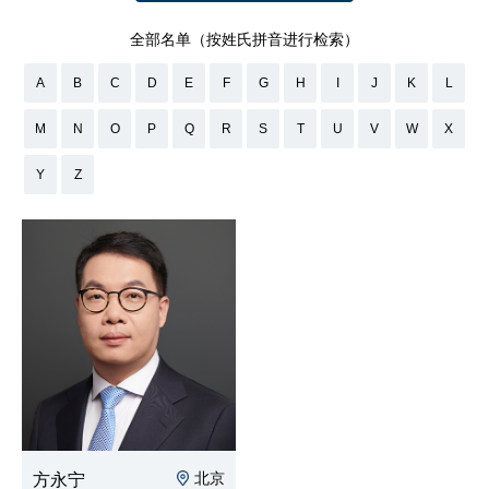
全部名单（按姓氏拼音进行检索）
A
B
C
D
E
F
G
H
I
J
K
L
M
N
O
P
Q
R
S
T
U
V
W
X
Y
Z
北京
方永宁