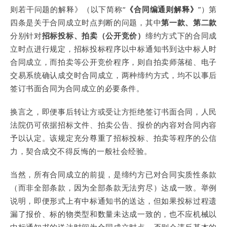
则若干问题的解释》（以下简称“
《合同编通则解释》
”）第
四条是关于合同成立时点判断的问题，其中
第一款、第二款
分别针对
招标投标、拍卖（公开竞价）
缔约方式下的合同成
立时点进行规定，招标投标程序以中标通知书到达中标人时
合同成立，而拍卖等公开竞价程序，则自拍卖师落槌、电子
交易系统确认成交时合同成立，两种缔约方式，均不以事后
签订书面合同为合同成立的必要条件。
换言之，即便事后转让方或受让方拒绝签订书面合同，人民
法院仍可依据招标文件、拍卖公告、报价的内容对合同内容
予以认定。该规定充分尊重了招标投标、拍卖等程序的公信
力，契合成交不得反悔的一般社会经验。
当然，所有合同成立的前提，是缔约方已对合同实质性条款
（而非全部条款，因为全部条款无法穷尽）达成一致。举例
说明，即便形式上有中标通知书的送达，但如果投标过程遗
漏了报价、标的物类型和数量未达成一致的，也不应机械以