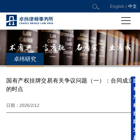
English
|
中文
卓纬研究
国有产权挂牌交易有关争议问题（一）：合同成立
国
有
的时点
产
权
日期：2026/2/12
挂
牌
交
易