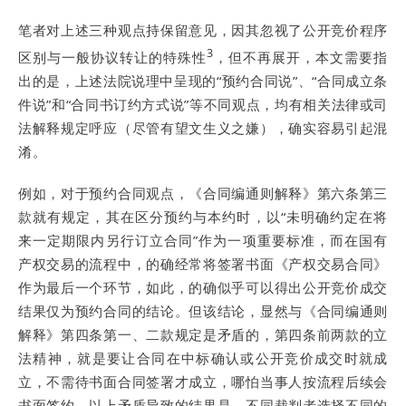
笔者对上述三种观点持保留意见，因其忽视了公开竞价程序
3
区别与一般协议转让的特殊性
，但不再展开，本文需要指
出的是，上述法院说理中呈现的“预约合同说”、“合同成立条
件说”和“合同书订约方式说”等不同观点，均有相关法律或司
法解释规定呼应（尽管有望文生义之嫌），确实容易引起混
淆。
例如，对于预约合同观点，《合同编通则解释》第六条第三
款就有规定，其在区分预约与本约时，以“未明确约定在将
来一定期限内另行订立合同”作为一项重要标准，而在国有
产权交易的流程中，的确经常将签署书面《产权交易合同》
作为最后一个环节，如此，的确似乎可以得出公开竞价成交
结果仅为预约合同的结论。但该结论，显然与《合同编通则
解释》第四条第一、二款规定是矛盾的，第四条前两款的立
法精神，就是要让合同在中标确认或公开竞价成交时就成
立，不需待书面合同签署才成立，哪怕当事人按流程后续会
书面签约。以上矛盾导致的结果是，不同裁判者选择不同的