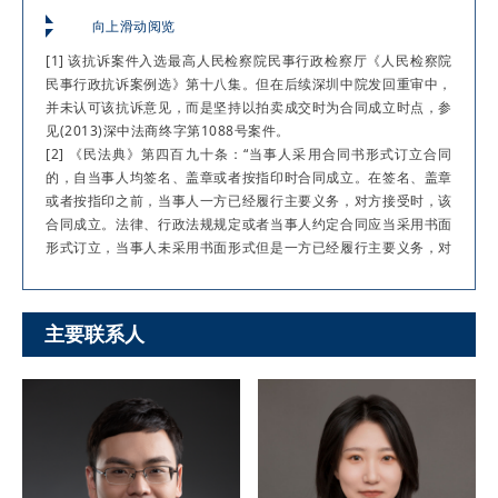
向上滑动阅览
[1] 该抗诉案件入选最高人民检察院民事行政检察厅《人民检察院
民事行政抗诉案例选》第十八集。但在后续深圳中院发回重审中，
并未认可该抗诉意见，而是坚持以拍卖成交时为合同成立时点，参
见(2013)深中法商终字第1088号案件。
[2] 《民法典》第四百九十条：“当事人采用合同书形式订立合同
的，自当事人均签名、盖章或者按指印时合同成立。在签名、盖章
或者按指印之前，当事人一方已经履行主要义务，对方接受时，该
合同成立。法律、行政法规规定或者当事人约定合同应当采用书面
形式订立，当事人未采用书面形式但是一方已经履行主要义务，对
方接受时，该合同成立。”
[3] 这种往往有多方参与、有第三方专业机构组织的公开竞价程
序，将合同成立时点提前至竞价成交时，而非后续签约时，是确保
主要联系人
竞价程序公信力、提升交易效率、减少资源浪费的必然要求，符合
国有资产交易的公开、公平和公正原则。而一般收并购交易、买卖
交易的磋商、博弈主体，仅限于交易对手方之间，并未包含更多的
竞买人。