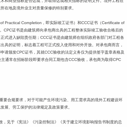
技术和商业指标是否达成，并取得达成相关指标的证明文件。境外工程在
程所在地及境外业主对质量保修的特别要求。
actical Completion，即实际竣工证书）和CCC证书（Certificate of
合法合规证书）。CPC证书是由建筑师向承包商出具的工程整体实际竣工验收合格后的
正式进入缺陷责任期；CCC证书是由建筑师在组织政府各部门对工程各
主出具的证明，标志着工程可正式投入使用和对外开放。对承包商而言，
申请颁发CPC证书，其就CCC验收的法定义务仅为提供签字盖章表格及
主通常在招标阶段即要求合同工期包含CCC验收，承包商为取得CPC
的重要合规要求，对于可能产生环境污染、用工需求高的境外工程建设环
续发展、劳工保护的法律规定及政策要求。
致，见于《宪法》《污染控制法》《关于建立环境影响报告书制度的总