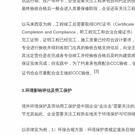
试运行期、投产等环节，企业需要关注工程承包合同约定的
最终验收合格后一般会进入质量保修阶段，企业还应关注工
以马来西亚为例，工程竣工后需要取得CPC证书（Certificate of Pr
Completion and Compliance，即工程完工和
完工证明，证明工程已经完工，施工质量已经符合设计要求，
专业进行验收并得到各部门出具的验收合格支持信后，向业
其法定责任是在完成各专业竣工并经验收合格后及时向建筑师
保证实体完成；但实践中，为了约束承包商配合CCC验收，业
[3]
证书也会尽量配合业主做好CCC验收。
3.环境影响评估及劳工保护
境外环境保护及劳动用工保护是中国企业“走出去”需要关注
节尤其如此。企业需要关注工程所在地关于环境保护与可持
以菲律宾为例，1）环保合规方面：环境保护类规定庞杂且细