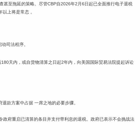
甚至拖延的策略。尽管CBP自2026年2月6日起已全面推行电子退税
年以上将是常态 。
启动司法程序。
后180天内，或自货物清算之日起2年内，向美国国际贸易法院提起诉讼
府退款方案中占据 一席之地的必要步骤。
命令政府重启已清算的条目并支付带利息的退税。政府已表示不会挑战法