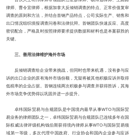
律师、曹令宜律师，根据加拿大反倾销调查的特点、正常价值复审
调查的原则和方法，并结合首钢产品特点，公司实际生产、销售和
出口情况组织填报调查问卷和法律抗辩。首钢团队快速反应、高度
密切配合，严格及时按照律师要求提供数据和材料也是本案获胜的
关键。
三、善用法律维护海外市场
反倾销调查给企业带来挑战，但同时也带来机遇，没有参与应
诉的出口企业的原有海外市场份额，无疑将被其他积极应诉并取得
低税率的企业占据。首钢连续两次积极参与调查并获得胜诉，其海
外市场竞争优势得以巩固并进一步提升。
卓纬国际贸易与合规团队是中国境内最早从事WTO与国际贸
易业务的律师团队之一，卓纬国际贸易与合规团队已连续多年在国
际权威法律评级机构钱伯斯获得境内律师从事WTO与国际贸易领
域第一等级，多次代理中国政府、行业协会和国内企业参与应诉