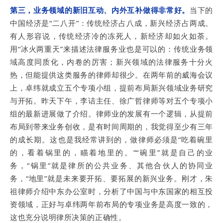
第三，业务领域的新旧互动、内外互补做得非常好。
当下的
中国经济是“二八开”：传统经济占八成，新兴经济占两成。
有人形容说，传统经济冷的冻死人，新经济却如火如荼。
用“冰火两重天”来描述法律服务业也是可以的：传统业务领
域高度同质化，内卷的厉害；新兴领域的法律服务十分火
热，但能提供这类服务的律师却很少。在两年前的威海会议
上，卓纬就成立五个专项小组，提前布局新兴领域业务研究
与开拓。昨天下午，李诘主任、徐广哲律师等对五个专项小
组的最新进展做了介绍。律师业的发展有一个逻辑，从提前
布局到带来业务创收，是有时间周期的，我觉得至少有三年
的成长期。这也是我经常讲到的，做律师必须是“吃着碗里
的，看着锅里的，瞄着地里的。”“碗里”就是自己的业
务，“锅里”就是律所的公共业务、其他合伙人的协同业
务，“地里”就是未来要开拓、要拓展的新兴业务。刚才，朱
祖律师介绍中东办公室时，分析了中国与中东国家的相互投
资领域，正好与卓纬两年前布局的专项业务是高度一致的，
这也充分说明律所决策的正确性。