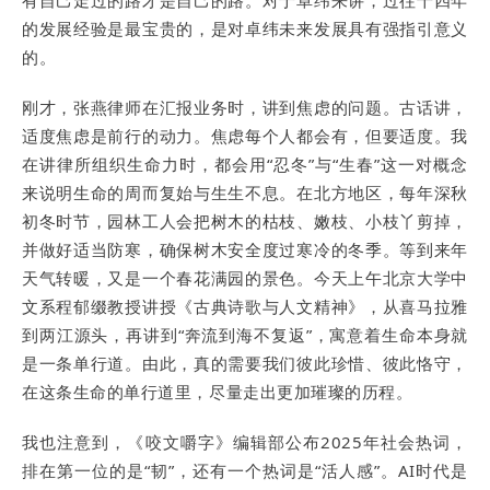
有自己走过的路才是自己的路。对于卓纬来讲，过往十四年
的发展经验是最宝贵的，是对卓纬未来发展具有强指引意义
的。
刚才，张燕律师在汇报业务时，讲到焦虑的问题。古话讲，
适度焦虑是前行的动力。焦虑每个人都会有，但要适度。我
在讲律所组织生命力时，都会用“忍冬”与“生春”这一对概念
来说明生命的周而复始与生生不息。在北方地区，每年深秋
初冬时节，园林工人会把树木的枯枝、嫩枝、小枝丫剪掉，
并做好适当防寒，确保树木安全度过寒冷的冬季。等到来年
天气转暖，又是一个春花满园的景色。今天上午北京大学中
文系程郁缀教授讲授《古典诗歌与人文精神》，从喜马拉雅
到两江源头，再讲到“奔流到海不复返”，寓意着生命本身就
是一条单行道。由此，真的需要我们彼此珍惜、彼此恪守，
在这条生命的单行道里，尽量走出更加璀璨的历程。
我也注意到，《咬文嚼字》编辑部公布2025年社会热词，
排在第一位的是“韧”，还有一个热词是“活人感”。AI时代是