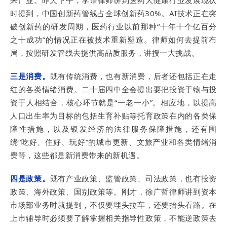
来产业。昨天下午，李诘律师讲到医药大健康行业发展现状
时提到，中国创新药管线占全球创新药30%。AI技术正在突
破创新药的研发周期，医药行业以前那种“十年十个亿百分
之十成功”的情况正在被技术重新塑造。律师如何去提前布
局，按照研发管线去提供高品质服务，讲授一大挑战。
三是消费。
既有传统消费，也有新消费，后者还包括正在走
红的各类情绪消费。二十届四中全会提出要把投资于物与投
资于人相结合，核心环节就是“一老一小”。相应地，以提高
人口出生率为目标的包括生育补贴等托育政策在内的各类保
障性措施，以及银发经济的法律服务保障措施，还有围
绕“吃好、住好、玩好”的城市更新、文旅产业和各类情绪消
费等，这些都是新消费带来的新机遇。
四是政策。
既有产业政策、监管政策、司法政策，也有投资
政策、海外政策、国别政策等。刚才，徐广哲律师讲到资本
市场部业务时就提到，不仅要埋头拉车，还要抬头看路。在
上市辅导时必须要了解掌握相关指导性政策，不能逆政策去