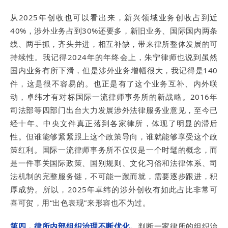
从2025年创收也可以看出来，新兴领域业务创收占到近
40%，涉外业务占到30%还要多，新旧业务、国际国内两条
线、两手抓，齐头并进，相互补缺，带来律所整体发展的可
持续性。我记得2024年的年终会上，朱宁律师也说到虽然
国内业务有所下滑，但是涉外业务增幅很大，我记得是140
件，这是很不容易的。也正是有了这个业务互补、内外联
动，卓纬才有对标国际一流律师事务所的新战略。2016年
司法部等四部门出台大力发展涉外法律服务业意见，至今已
经十年。中央文件真正落到各家律所，体现了明显的滞后
性。但谁能够紧紧跟上这个政策导向，谁就能够享受这个政
策红利。国际一流律师事务所不仅仅是一个时髦的概念，而
是一件事关国际政策、国别规则、文化习俗和法律体系、司
法机制的完整服务链，不可能一蹴而就，需要逐步跟进，积
厚成势。所以，2025年卓纬的涉外创收有如此占比非常可
喜可贺，用“出色表现”来形容也不为过。
第四，律所内部组织治理不断优化。
判断一家律所的组织治