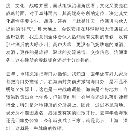
度、文化、战略并重，而从组织治理角度看，文化又要走在
战略前面。对于卓纬而言，其高端商务所的定位，决定其文
化调性需要专业、谦逊，还有一个就是昨天一位新进合伙人
提到的“洋气”。昨天晚上，会议安排在环球影城大酒店红龙
酒廊就餐，我注意到全体合伙人热烈而有克制的餐叙，没有
那种酒后的大呼小叫、高声大嚷，更没有飞扬跋扈的邀酒、
劝酒，更多的是难得一聚式的交流感情、交换信息、沟通事
务，这在律所的餐叙场合还是十分难得的。
去年，卓纬决定把海口办撤销。我知道，去年还有好几家所
都把海口办撤销了。在海南封关前夕撤销海口办，是不是不
明智？实际上，这也是一种战略调整。海南是个好地方，自
贸港政策出台七年多，但制度红利一会半会还难以落到律师
行业，特别是外地律所的分所身上。因此，迟迟不见落地。
设分所不能图虚名，必须要有实质回报才行。去年年会海报
还是四家办公室，今年就变成了三家，就是北京、上海、深
圳，这就是一种战略的收缩。