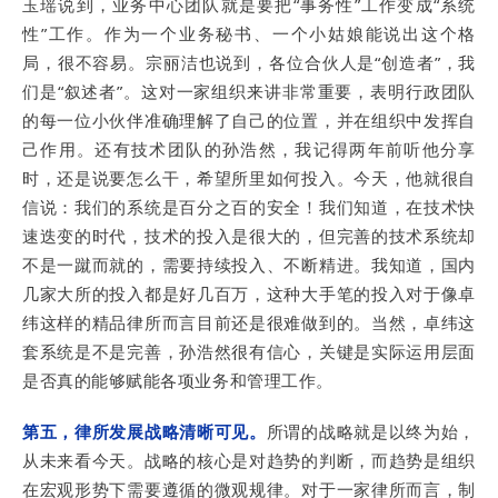
玉瑶说到，业务中心团队就是要把“事务性”工作变成“系统
性”工作。作为一个业务秘书、一个小姑娘能说出这个格
局，很不容易。宗丽洁也说到，各位合伙人是“创造者”，我
们是“叙述者”。这对一家组织来讲非常重要，表明行政团队
的每一位小伙伴准确理解了自己的位置，并在组织中发挥自
己作用。还有技术团队的孙浩然，我记得两年前听他分享
时，还是说要怎么干，希望所里如何投入。今天，他就很自
信说：我们的系统是百分之百的安全！我们知道，在技术快
速迭变的时代，技术的投入是很大的，但完善的技术系统却
不是一蹴而就的，需要持续投入、不断精进。我知道，国内
几家大所的投入都是好几百万，这种大手笔的投入对于像卓
纬这样的精品律所而言目前还是很难做到的。当然，卓纬这
套系统是不是完善，孙浩然很有信心，关键是实际运用层面
是否真的能够赋能各项业务和管理工作。
第五，律所发展战略清晰可见。
所谓的战略就是以终为始，
从未来看今天。战略的核心是对趋势的判断，而趋势是组织
在宏观形势下需要遵循的微观规律。对于一家律所而言，制