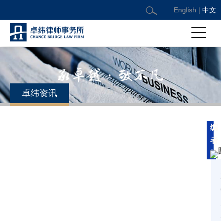
English
|
中文
卓纬资讯
编
韩秀桃：做一家有专业调性的品质化律所
者
按
日期：2026/2/13