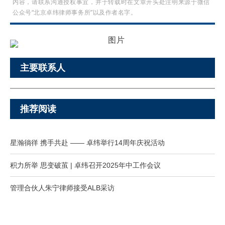
内容，请联系沟通授权事宜，并于转载时在文章开头处注明来源于微信
公众号“北京卓纬律师事务所”以及作者名字。
主要联系人
推荐阅读
星瀚徜徉 携手共赴 —— 卓纬举行14周年庆祝活动
积力所举 思变破茧 | 卓纬召开2025年中工作会议
管理合伙人朱宁律师接受ALB采访