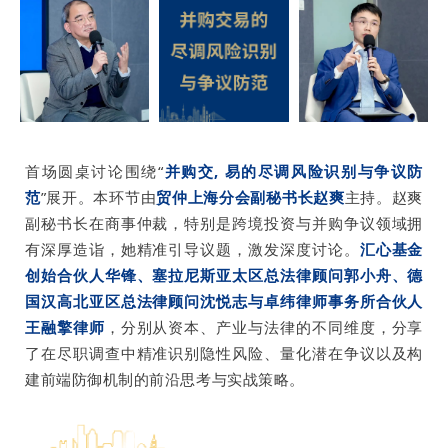
首场圆桌讨论围绕“
并购交, 易的尽调风险识别与争议防
范
”展开。本环节由
贸仲上海分会副秘书长赵爽
主持。赵爽
副秘书长在商事仲裁，特别是跨境投资与并购争议领域拥
有深厚造诣，她精准引导议题，激发深度讨论。
汇心基金
创始合伙人华锋、塞拉尼斯亚太区总法律顾问郭小舟、德
国汉高北亚区总法律顾问沈悦志与卓纬律师事务所合伙人
王融擎律师
，分别从资本、产业与法律的不同维度，分享
了在尽职调查中精准识别隐性风险、量化潜在争议以及构
建前端防御机制的前沿思考与实战策略。