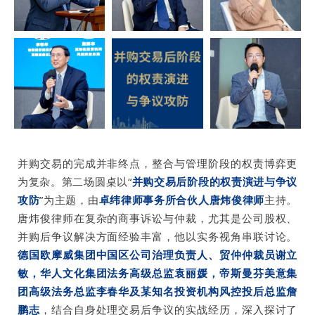
并购交易的完成并非终点，整合与管理阶段的权责博弈更
为复杂。第二场圆桌以“
并购交易后阶段的权责演进与争议
攻防
”为主题，由
卓纬律师事务所合伙人唐炜俊律师
主持。
唐炜俊律师在复杂的商事诉讼与仲裁，尤其是公司股权、
并购后争议解决方面经验丰富，他以实务视角串联讨论。
德国欧摩威集团中国区公司治理负责人、贸仲仲裁员谢立
敏，华人文化集团法务高级总监袁丽媛，帝斯曼芬美意集
团高级法务总监李春华及某知名投资机构风控投后总监詹
鹏志
，结合自身处理交易后争议的实战经历，深入探讨了