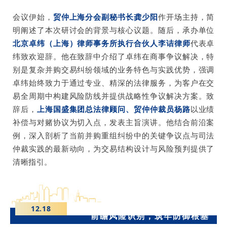
会议伊始，
贸仲上海分会副秘书长龚少阳
作开场主持，简
明阐述了本次研讨会的背景与核心议题。随后，承办单位
北京卓纬（上海）律师事务所执行合伙人李诘律师
代表卓
纬致欢迎辞。
他在致辞中介绍了卓纬在商事争议解决，特
别是复杂并购交易纠纷领域的业务特色与实践优势，强调
卓纬始终致力于通过专业、精深的法律服务，为客户在交
易全周期中构建风险防线并提供战略性争议解决方案。致
辞后，
上海国盛集团总法律顾问、贸仲仲裁员杨路
以业绩
补偿与对赌协议为切入点，发表主旨演讲。他结合前沿案
例，深入剖析了当前并购重组纠纷中的关键争议点与司法
仲裁实践的最新动向，为交易结构设计与风险预判提供了
清晰指引。
12.18
前瞻风险识别，筑牢防御根基