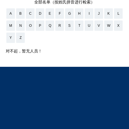
全部名单（按姓氏拼音进行检索）
A
B
C
D
E
F
G
H
I
J
K
L
M
N
O
P
Q
R
S
T
U
V
W
X
Y
Z
对不起，暂无人员！